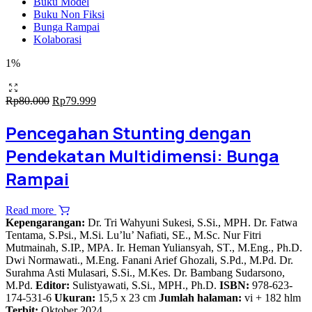
Buku Model
Buku Non Fiksi
Bunga Rampai
Kolaborasi
1%
Original
Current
Rp
80.000
Rp
79.999
price
price
was:
is:
Pencegahan Stunting dengan
Rp80.000.
Rp79.999.
Pendekatan Multidimensi: Bunga
Rampai
Read more
Kepengarangan:
Dr. Tri Wahyuni Sukesi, S.Si., MPH. Dr. Fatwa
Tentama, S.Psi., M.Si. Lu’lu’ Nafiati, SE., M.Sc. Nur Fitri
Mutmainah, S.IP., MPA. Ir. Heman Yuliansyah, ST., M.Eng., Ph.D.
Dwi Normawati., M.Eng. Fanani Arief Ghozali, S.Pd., M.Pd. Dr.
Surahma Asti Mulasari, S.Si., M.Kes. Dr. Bambang Sudarsono,
M.Pd.
Editor:
Sulistyawati, S.Si., MPH., Ph.D.
ISBN:
978-623-
174-531-6
Ukuran:
15,5 x 23 cm
Jumlah halaman:
vi + 182 hlm
Terbit:
Oktober 2024