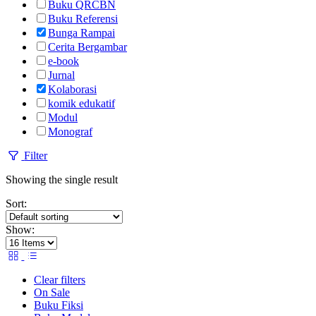
Buku QRCBN
Buku Referensi
Bunga Rampai
Cerita Bergambar
e-book
Jurnal
Kolaborasi
komik edukatif
Modul
Monograf
Filter
Showing the single result
Sort:
Show:
Clear filters
On Sale
Buku Fiksi