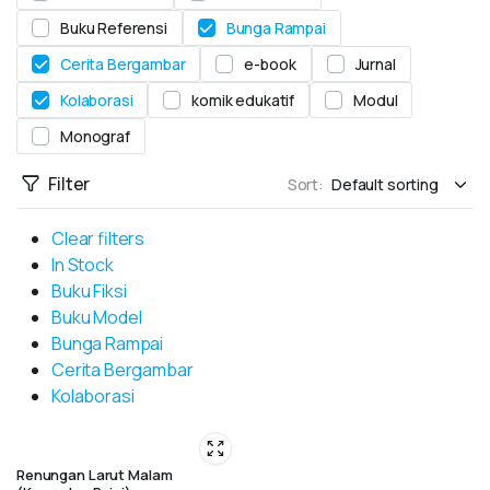
Buku Referensi
Bunga Rampai
Cerita Bergambar
e-book
Jurnal
Kolaborasi
komik edukatif
Modul
Monograf
Filter
Sort:
Clear filters
In Stock
Buku Fiksi
Buku Model
Bunga Rampai
Cerita Bergambar
Kolaborasi
Renungan Larut Malam