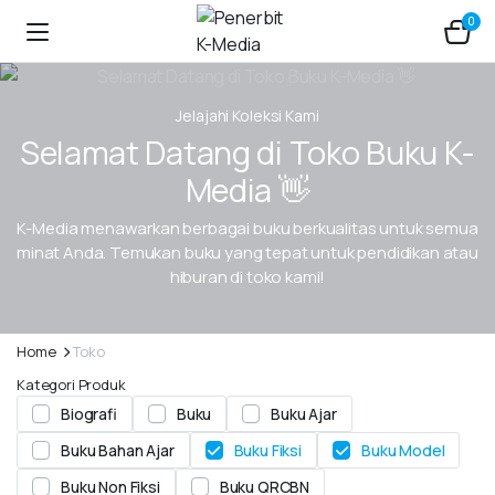
0
Jelajahi Koleksi Kami
Selamat Datang di Toko Buku K-
Media 👋
K-Media menawarkan berbagai buku berkualitas untuk semua
minat Anda. Temukan buku yang tepat untuk pendidikan atau
hiburan di toko kami!
Home
Toko
Kategori Produk
Biografi
Buku
Buku Ajar
Buku Bahan Ajar
Buku Fiksi
Buku Model
Buku Non Fiksi
Buku QRCBN