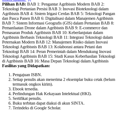
product
Pilihan BAB:
BAB 1: Pengantar Agribisnis Modern BAB 2:
has
Teknologi Pertanian Presisi BAB 3: Inovasi Bioteknologi dalam
multiple
Agribisnis BAB 4: Sistem Irigasi Cerdas BAB 5: Teknologi Pangan
variants.
dan Pasca Panen BAB 6: Digitalisasi dalam Manajemen Agribisnis
The
BAB 7: Sistem Informasi Geografis (GIS) dalam Pertanian BAB 8:
options
Pemanfaatan Drone dalam Agribisnis BAB 9: E-commerce dan
may
Pemasaran Produk Agribisnis BAB 10: Keberlanjutan dalam
be
Agribisnis Berbasis Teknologi BAB 11: Integrasi Teknologi dalam
chosen
Peternakan Modern BAB 12: Manajemen Risiko dalam Inovasi
on
Teknologi Agribisnis BAB 13: Kolaborasi antara Petani dan
the
Teknologi BAB 14: Peran Pemerintah dalam Mendukung Inovasi
product
Teknologi Agribisnis BAB 15: Studi Kasus Keberhasilan Teknologi
page
di Agribisnis BAB 16: Masa Depan Teknologi dalam Agribisnis
Fasilitas yang Didapatkan:
Pengajuan ISBN.
Setiap penulis akan menerima 2 eksemplar buku cetak (belum
termasuk ongkos kirim).
Ebook tersedia.
Perlindungan Hak Kekayaan Intelektual (HKI).
Sertifikat penulis.
Buku terbitan dapat diakui di akun SINTA.
Terindeks di Google Scholar.