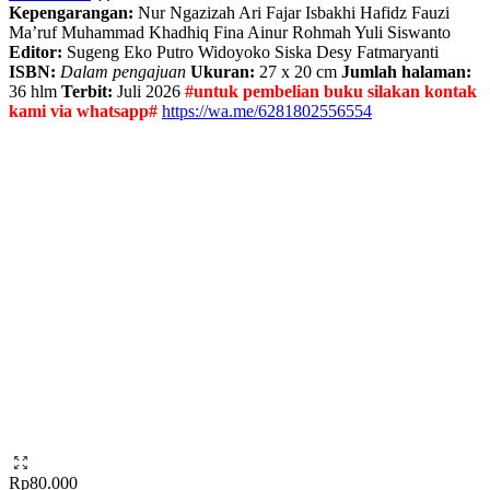
Kepengarangan:
Nur Ngazizah Ari Fajar Isbakhi Hafidz Fauzi
Ma’ruf Muhammad Khadhiq Fina Ainur Rohmah Yuli Siswanto
Editor:
Sugeng Eko Putro Widoyoko Siska Desy Fatmaryanti
ISBN:
Dalam pengajuan
Ukuran:
27 x 20 cm
Jumlah halaman:
36 hlm
Terbit:
Juli 2026
#untuk pembelian buku silakan kontak
kami via whatsapp#
https://wa.me/6281802556554
Rp
80.000