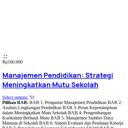
Rp
160.000
Manajemen Pendidikan: Strategi
Meningkatkan Mutu Sekolah
This
Select options
product
Pilihan BAB:
BAB 1: Pengantar Manajemen Pendidikan BAB 2:
has
Analisis Lingkungan Pendidikan BAB 3: Peran Kepemimpinan
multiple
dalam Meningkatkan Mutu Sekolah BAB 4: Pengembangan
variants.
Kurikulum Berbasis Mutu BAB 5: Manajemen Sumber Daya
The
Manusia di Sekolah BAB 6: Sistem Evaluasi dan Penilaian Kinerja
options