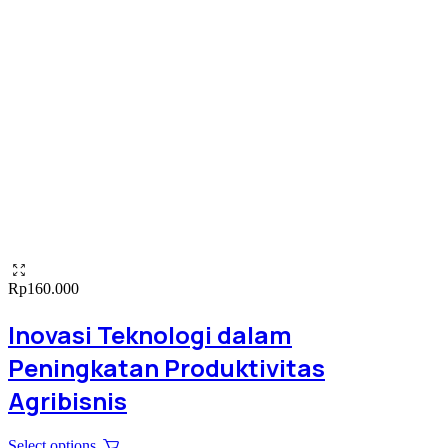
Rp
160.000
Inovasi Teknologi dalam
Peningkatan Produktivitas
Agribisnis
This
Select options