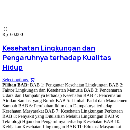
Rp
160.000
Kesehatan Lingkungan dan
Pengaruhnya terhadap Kualitas
Hidup
This
Select options
product
Pilihan BAB:
BAB 1: Pengantar Kesehatan Lingkungan BAB 2:
has
Faktor Lingkungan dan Kesehatan Manusia BAB 3: Pencemaran
multiple
Udara dan Dampaknya terhadap Kesehatan BAB 4: Pencemaran
variants.
Air dan Sanitasi yang Buruk BAB 5: Limbah Padat dan Manajemen
The
Sampah BAB 6: Perubahan Iklim dan Dampaknya terhadap
options
Kesehatan Masyarakat BAB 7: Kesehatan Lingkungan Perkotaan
may
BAB 8: Penyakit yang Ditularkan Melalui Lingkungan BAB 9:
be
Teknologi Hijau dan Pengaruhnya terhadap Kesehatan BAB 10:
chosen
Kebijakan Kesehatan Lingkungan BAB 11: Edukasi Masyarakat