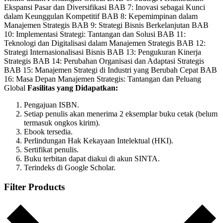
options
Ekspansi Pasar dan Diversifikasi BAB 7: Inovasi sebagai Kunci
may
dalam Keunggulan Kompetitif BAB 8: Kepemimpinan dalam
be
Manajemen Strategis BAB 9: Strategi Bisnis Berkelanjutan BAB
chosen
10: Implementasi Strategi: Tantangan dan Solusi BAB 11:
on
Teknologi dan Digitalisasi dalam Manajemen Strategis BAB 12:
the
Strategi Internasionalisasi Bisnis BAB 13: Pengukuran Kinerja
product
Strategis BAB 14: Perubahan Organisasi dan Adaptasi Strategis
page
BAB 15: Manajemen Strategi di Industri yang Berubah Cepat BAB
16: Masa Depan Manajemen Strategis: Tantangan dan Peluang
Global
Fasilitas yang Didapatkan:
Pengajuan ISBN.
Setiap penulis akan menerima 2 eksemplar buku cetak (belum
termasuk ongkos kirim).
Ebook tersedia.
Perlindungan Hak Kekayaan Intelektual (HKI).
Sertifikat penulis.
Buku terbitan dapat diakui di akun SINTA.
Terindeks di Google Scholar.
Filter Products