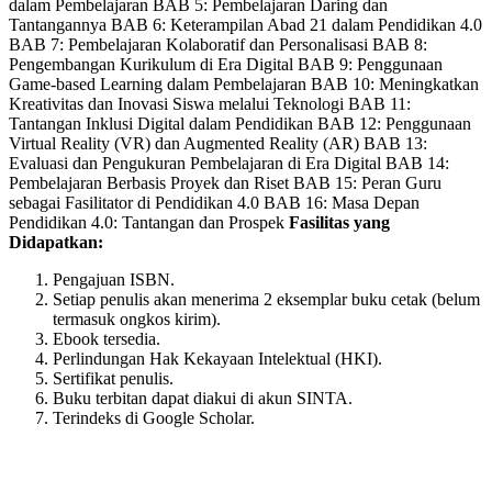
variants.
dalam Pembelajaran BAB 5: Pembelajaran Daring dan
The
Tantangannya BAB 6: Keterampilan Abad 21 dalam Pendidikan 4.0
options
BAB 7: Pembelajaran Kolaboratif dan Personalisasi BAB 8:
may
Pengembangan Kurikulum di Era Digital BAB 9: Penggunaan
be
Game-based Learning dalam Pembelajaran BAB 10: Meningkatkan
chosen
Kreativitas dan Inovasi Siswa melalui Teknologi BAB 11:
on
Tantangan Inklusi Digital dalam Pendidikan BAB 12: Penggunaan
the
Virtual Reality (VR) dan Augmented Reality (AR) BAB 13:
product
Evaluasi dan Pengukuran Pembelajaran di Era Digital BAB 14:
page
Pembelajaran Berbasis Proyek dan Riset BAB 15: Peran Guru
sebagai Fasilitator di Pendidikan 4.0 BAB 16: Masa Depan
Pendidikan 4.0: Tantangan dan Prospek
Fasilitas yang
Didapatkan:
Pengajuan ISBN.
Setiap penulis akan menerima 2 eksemplar buku cetak (belum
termasuk ongkos kirim).
Ebook tersedia.
Perlindungan Hak Kekayaan Intelektual (HKI).
Sertifikat penulis.
Buku terbitan dapat diakui di akun SINTA.
Terindeks di Google Scholar.