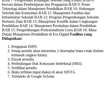
BAB 7: Pengelolaan Keuangan Sekolah yang Efektif BAB 8:
may
Inovasi dalam Pembelajaran dan Pengajaran BAB 9: Peran
be
Teknologi dalam Manajemen Pendidikan BAB 10: Hubungan
chosen
Sekolah dan Komunitas BAB 11: Manajemen Fasilitas dan
on
Infrastruktur Sekolah BAB 12: Program Pengembangan Sekolah
the
Berbasis Data BAB 13: Manajemen Konflik dalam Lingkungan
product
Pendidikan BAB 14: Manajemen Perubahan dalam Pendidikan
page
BAB 15: Pengembangan Profesionalisme Guru BAB 16: Masa
Depan Manajemen Pendidikan di Era Digital
Fasilitas yang
Didapatkan:
Pengajuan ISBN.
Setiap penulis akan menerima 2 eksemplar buku cetak (belum
termasuk ongkos kirim).
Ebook tersedia.
Perlindungan Hak Kekayaan Intelektual (HKI).
Sertifikat penulis.
Buku terbitan dapat diakui di akun SINTA.
Terindeks di Google Scholar.