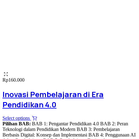
Rp
160.000
Inovasi Pembelajaran di Era
Pendidikan 4.0
This
Select options
product
Pilihan BAB:
BAB 1: Pengantar Pendidikan 4.0 BAB 2: Peran
has
Teknologi dalam Pendidikan Modern BAB 3: Pembelajaran
multiple
Berbasis Digital: Konsep dan Implementasi BAB 4: Penggunaan AI