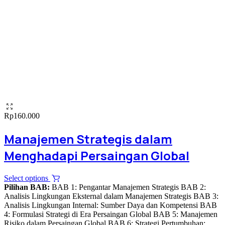
Rp
160.000
Manajemen Strategis dalam
Menghadapi Persaingan Global
This
Select options
product
Pilihan BAB:
BAB 1: Pengantar Manajemen Strategis BAB 2:
has
Analisis Lingkungan Eksternal dalam Manajemen Strategis BAB 3:
multiple
Analisis Lingkungan Internal: Sumber Daya dan Kompetensi BAB
variants.
4: Formulasi Strategi di Era Persaingan Global BAB 5: Manajemen
The
Risiko dalam Persaingan Global BAB 6: Strategi Pertumbuhan: