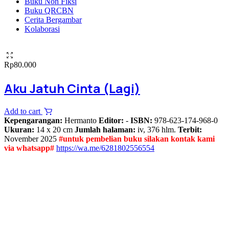
Buku Non Fiksi
Buku QRCBN
Cerita Bergambar
Kolaborasi
Rp
80.000
Aku Jatuh Cinta (Lagi)
Add to cart
Kepengarangan:
Hermanto
Editor:
-
ISBN:
978-623-174-968-0
Ukuran:
14 x 20 cm
Jumlah halaman:
iv, 376 hlm.
Terbit:
November 2025
#untuk pembelian buku silakan kontak kami
via whatsapp#
https://wa.me/6281802556554