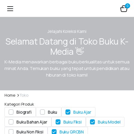
0
Jelajahi Koleksi Kami
Selamat Datang di Toko Buku K-
Media 👋
K-Media menawarkan berbagai buku berkualitas untuk semua
minat Anda. Temukan buku yang tepat untuk pendidikan atau
hiburan di toko kami!
Home
Toko
Kategori Produk
Biografi
Buku
Buku Ajar
Buku Bahan Ajar
Buku Fiksi
Buku Model
Buku Non Fiksi
Buku QRCBN