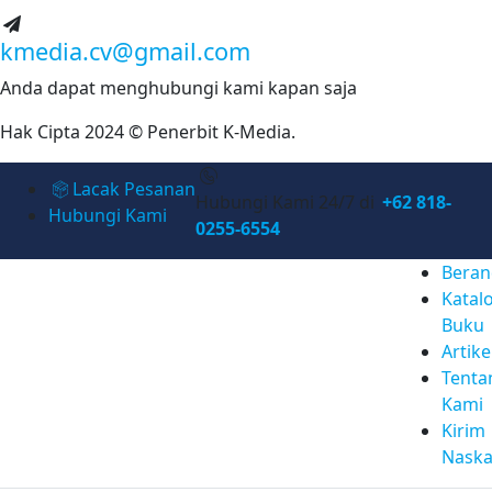
kmedia.cv@gmail.com
Anda dapat menghubungi kami kapan saja
Hak Cipta 2024 © Penerbit K-Media.
Lacak Pesanan
Hubungi Kami 24/7 di
+62 818-
Hubungi Kami
0255-6554
Beran
Katal
Buku
Artike
Tenta
Kami
Kirim
Nask