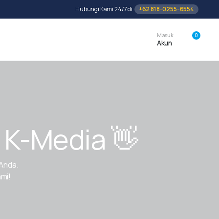
Hubungi Kami 24/7 di
+62 818-0255-6554
Masuk
0
Akun
 K-Media 👋
Anda.
ami!