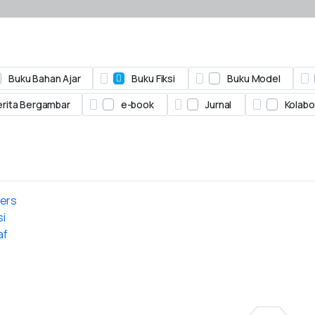
Buku Bahan Ajar
Buku Fiksi
Buku Model
rita Bergambar
e-book
Jurnal
Kolabo
ters
si
af