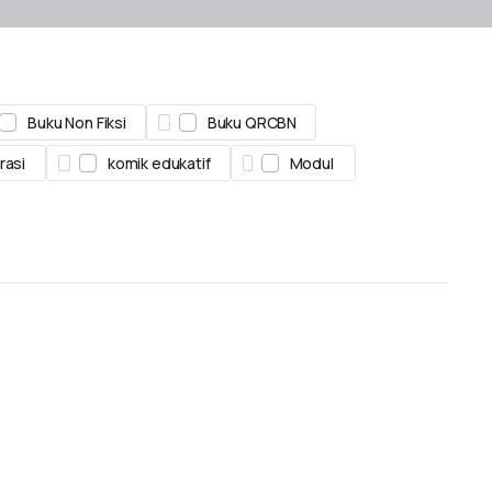
Buku Non Fiksi
Buku QRCBN
rasi
komik edukatif
Modul