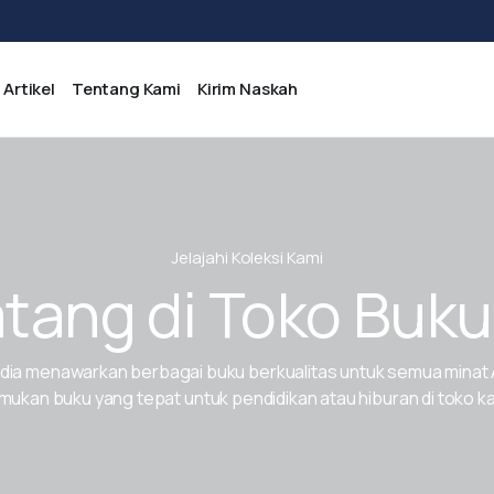
Artikel
Tentang Kami
Kirim Naskah
Jelajahi Koleksi Kami
tang di Toko Buku
dia menawarkan berbagai buku berkualitas untuk semua minat 
ukan buku yang tepat untuk pendidikan atau hiburan di toko k