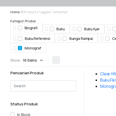
Home
Products tagged “referensi”
Kategori Produk
Biografi
Buku
Buku Ajar
Buku Referensi
Bunga Rampai
Ce
Monograf
Show:
Pencarian Produk
Clear fil
Buku Fik
Monogr
Status Produk
In Stock