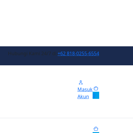
Hubungi Kami 24/7 di
+62 818-0255-6554
Masuk
0
Akun