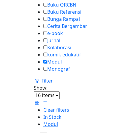
Buku QRCBN
Buku Referensi
Bunga Rampai
Cerita Bergambar
e-book
Jurnal
Kolaborasi
komik edukatif
Modul
Monograf
Filter
Show:
Clear filters
In Stock
Modul