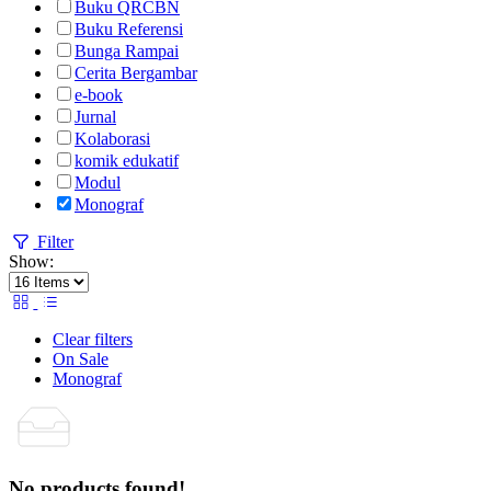
Buku QRCBN
Buku Referensi
Bunga Rampai
Cerita Bergambar
e-book
Jurnal
Kolaborasi
komik edukatif
Modul
Monograf
Filter
Show:
Clear filters
On Sale
Monograf
No products found!