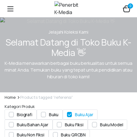
0
Jelajahi Koleksi Kami
Selamat Datang di Toko Buku K-
Media 👋
K-Media menawarkan berbagai buku berkualitas untuk semua
minat Anda. Temukan buku yang tepat untuk pendidikan atau
hiburan di toko kami!
Home
Products tagged “referensi”
Kategori Produk
Biografi
Buku
Buku Ajar
Buku Bahan Ajar
Buku Fiksi
Buku Model
Buku Non Fiksi
Buku QRCBN