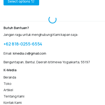
Select options
may
may
This
be
be
product
chosen
chosen
has
on
on
multiple
the
the
variants.
Butuh Bantuan?
product
product
The
Jangan ragu untuk menghubungi Kami kapan saja:
page
page
options
may
+62 818-0255-6554
be
Email:
kmedia.cv@gmail.com
chosen
on
Banguntapan, Bantul, Daerah Istimewa Yogyakarta, 55197
the
K-Media
product
page
Beranda
Toko
Artikel
Tentang Kami
Kontak Kami