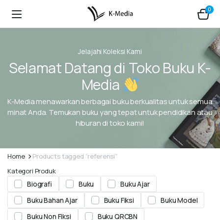
0
Jelajahi Koleksi Kami
Selamat Datang di Toko Buku K-
Media
K-Media menawarkan berbagai buku berkualitas untuk semua
minat Anda. Temukan buku yang tepat untuk pendidikan atau
hiburan di toko kami!
Home
Products tagged “referensi”
Kategori Produk
Biografi
Buku
Buku Ajar
Buku Bahan Ajar
Buku Fiksi
Buku Model
Buku Non Fiksi
Buku QRCBN