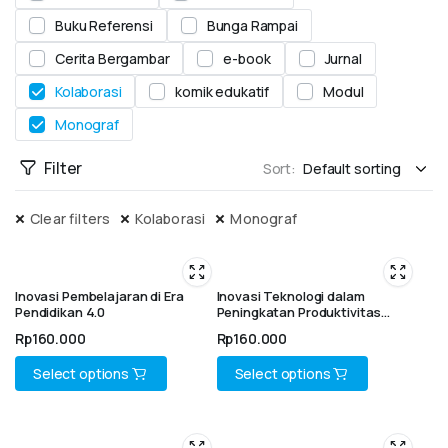
Buku Referensi
Bunga Rampai
Cerita Bergambar
e-book
Jurnal
Kolaborasi
komik edukatif
Modul
Monograf
Filter
Sort:
Clear filters
Kolaborasi
Monograf
Inovasi Pembelajaran di Era
Inovasi Teknologi dalam
Pendidikan 4.0
Peningkatan Produktivitas
Agribisnis
Rp
160.000
Rp
160.000
Select options
Select options
This
This
product
product
has
has