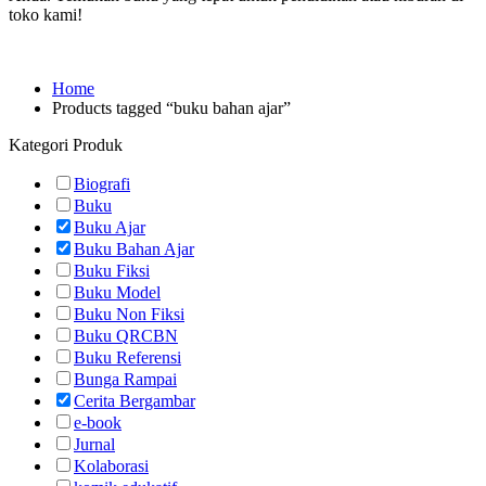
toko kami!
Home
Products tagged “buku bahan ajar”
Kategori Produk
Biografi
Buku
Buku Ajar
Buku Bahan Ajar
Buku Fiksi
Buku Model
Buku Non Fiksi
Buku QRCBN
Buku Referensi
Bunga Rampai
Cerita Bergambar
e-book
Jurnal
Kolaborasi