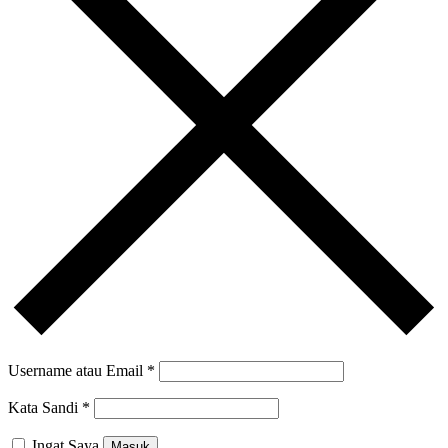
Username atau Email
*
Kata Sandi
*
Ingat Saya
Masuk