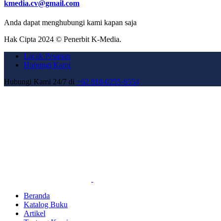
kmedia.cv@gmail.com
Anda dapat menghubungi kami kapan saja
Hak Cipta 2024 © Penerbit K-Media.
Lacak Pesanan
Hubungi Kami
Hubungi Kami 24/7 di
+62 818-0255-6554
Beranda
Katalog Buku
Artikel