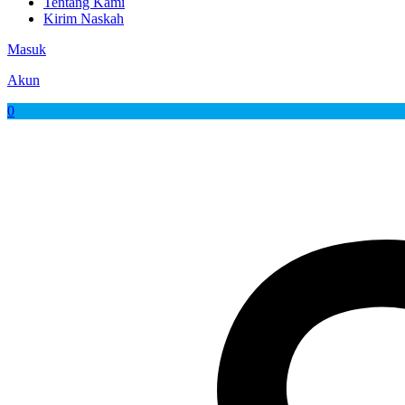
Tentang Kami
Kirim Naskah
Masuk
Akun
0