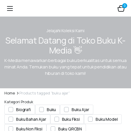
0
Jelajahi Koleksi Kami
Selamat Datang di Toko Buku K-
Media 👋
K-Media menawarkan berbagai buku berkualitas untuk semua
minat Anda. Temukan buku yang tepat untuk pendidikan atau
hiburan di toko kami!
Home
Products tagged “buku ajar”
Kategori Produk
Biografi
Buku
Buku Ajar
Buku Bahan Ajar
Buku Fiksi
Buku Model
Buku Non Fiksi
Buku QRCBN