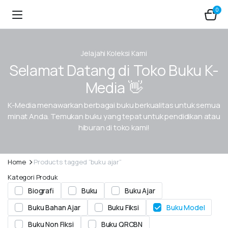
0
Jelajahi Koleksi Kami
Selamat Datang di Toko Buku K-
Media 👋
K-Media menawarkan berbagai buku berkualitas untuk semua
minat Anda. Temukan buku yang tepat untuk pendidikan atau
hiburan di toko kami!
Home
Products tagged “buku ajar”
Kategori Produk
Biografi
Buku
Buku Ajar
Buku Bahan Ajar
Buku Fiksi
Buku Model
Buku Non Fiksi
Buku QRCBN