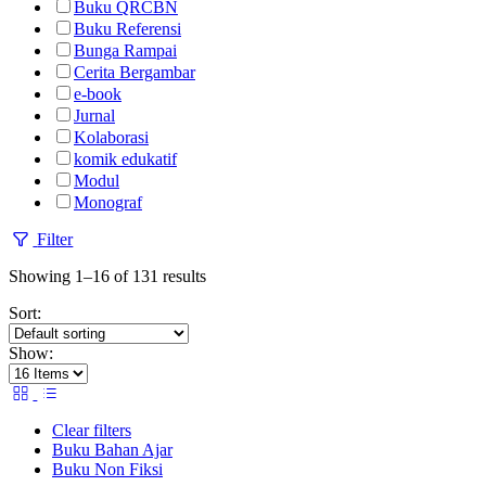
Buku QRCBN
Buku Referensi
Bunga Rampai
Cerita Bergambar
e-book
Jurnal
Kolaborasi
komik edukatif
Modul
Monograf
Filter
Showing 1–16 of 131 results
Sort:
Show:
Clear filters
Buku Bahan Ajar
Buku Non Fiksi