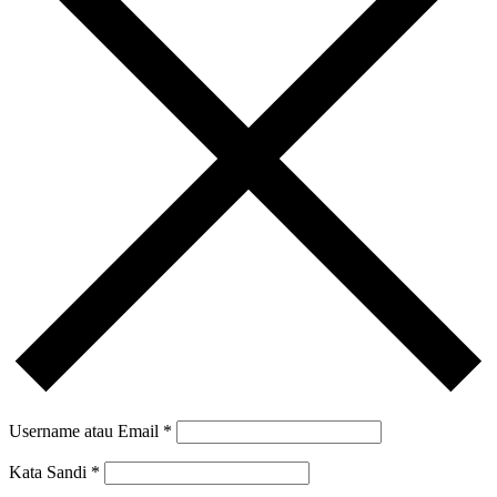
Username atau Email
*
Kata Sandi
*