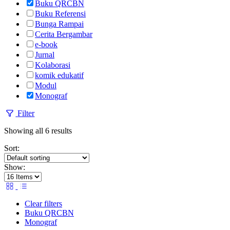
Buku QRCBN
Buku Referensi
Bunga Rampai
Cerita Bergambar
e-book
Jurnal
Kolaborasi
komik edukatif
Modul
Monograf
Filter
Showing all 6 results
Sort:
Show:
Clear filters
Buku QRCBN
Monograf