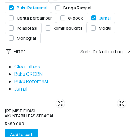
Buku Referensi
Bunga Rampai
Cerita Bergambar
e-book
Jurnal
Kolaborasi
komik edukatif
Modul
Monograf
Filter
Sort:
Clear filters
Buku QRCBN
Buku Referensi
Jurnal
[RE]MISTIFIKASI
AKUNTABILITAS SEBAGAI
BENTUK KOLONISASI LIFEWORLD
Rp
80.000
Add to cart