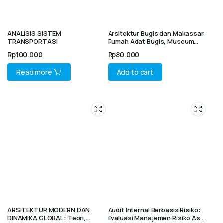
ANALISIS SISTEM
Arsitektur Bugis dan Makassar:
TRANSPORTASI
Rumah Adat Bugis, Museum
Balla Lompoa, Istana Tamalate
Rp
100.000
Rp
80.000
Read more
Add to cart
ARSITEKTUR MODERN DAN
Audit Internal Berbasis Risiko:
DINAMIKA GLOBAL: Teori,
Evaluasi Manajemen Risiko Aset