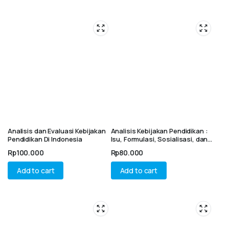
Analisis dan Evaluasi Kebijakan
Analisis Kebijakan Pendidikan :
Pendidikan Di Indonesia
Isu, Formulasi, Sosialisasi, dan
Implementasi Kurikulum
Rp
100.000
Rp
80.000
Merdeka dalam Pendidikan
Formal di Indonesia
Add to cart
Add to cart