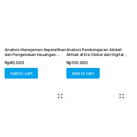
Analisis Manajemen Kepelatihan
Analisis Pembelajaran Akidah
dan Pengelolaan Keuangan:
Akhlak di Era Global dan Digital :
Hambatan dan Solusi Dalam
Fondasi Karakter Islami,
Rp
80.000
Rp
100.000
Pembinaan Atlet Di Akademi
Tantangan dan Inovasi
Bola Basket
Pendidikan
Add to cart
Add to cart