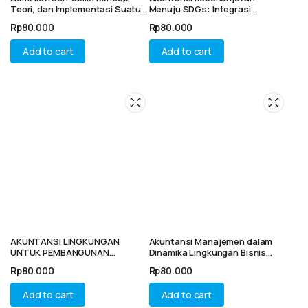
Teori, dan Implementasi Suatu
Menuju SDGs: Integrasi
Pendekatan Studi Kasus
Teknologi, Etika, Inovasi dan
Rp
80.000
Rp
80.000
Regulasi
Add to cart
Add to cart
AKUNTANSI LINGKUNGAN
Akuntansi Manajemen dalam
UNTUK PEMBANGUNAN
Dinamika Lingkungan Bisnis
BERKELANJUTAN : Konsep,
Global
Rp
80.000
Rp
80.000
Prinsip, dan Implementasi
Add to cart
Add to cart