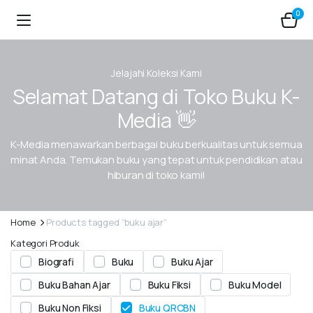
0
Jelajahi Koleksi Kami
Selamat Datang di Toko Buku K-
Media 👋
K-Media menawarkan berbagai buku berkualitas untuk semua
minat Anda. Temukan buku yang tepat untuk pendidikan atau
hiburan di toko kami!
Home
Products tagged “buku ajar”
Kategori Produk
Biografi
Buku
Buku Ajar
Buku Bahan Ajar
Buku Fiksi
Buku Model
Buku Non Fiksi
Buku QRCBN