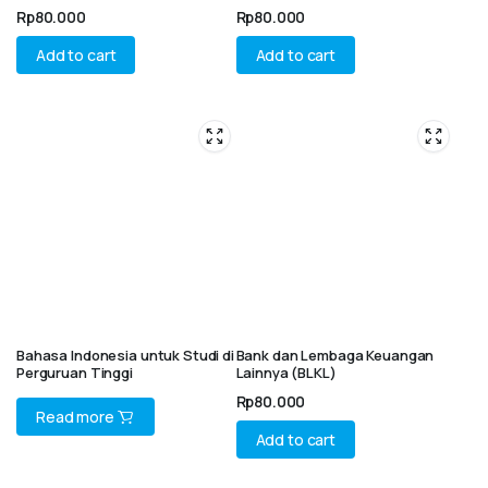
Praktik, dan Relevansi Masa Kini
Tetap PTN-BH
Rp
80.000
Rp
80.000
Add to cart
Add to cart
Bahasa Indonesia untuk Studi di
Bank dan Lembaga Keuangan
Perguruan Tinggi
Lainnya (BLKL)
Rp
80.000
Read more
Add to cart