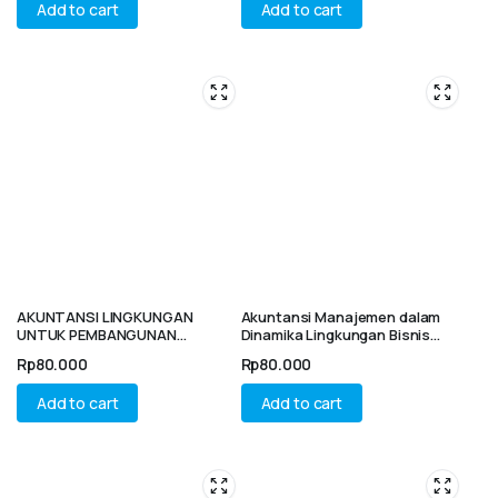
Add to cart
Add to cart
AKUNTANSI LINGKUNGAN
Akuntansi Manajemen dalam
UNTUK PEMBANGUNAN
Dinamika Lingkungan Bisnis
BERKELANJUTAN : Konsep,
Global
Rp
80.000
Rp
80.000
Prinsip, dan Implementasi
Add to cart
Add to cart