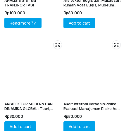
ANALISIS SISTEM
Arsitektur Bugis dan Makassar:
TRANSPORTASI
Rumah Adat Bugis, Museum
Balla Lompoa, Istana Tamalate
Rp
100.000
Rp
80.000
Read more
Add to cart
ARSITEKTUR MODERN DAN
Audit Internal Berbasis Risiko:
DINAMIKA GLOBAL: Teori,
Evaluasi Manajemen Risiko Aset
Praktik, dan Relevansi Masa Kini
Tetap PTN-BH
Rp
80.000
Rp
80.000
Add to cart
Add to cart