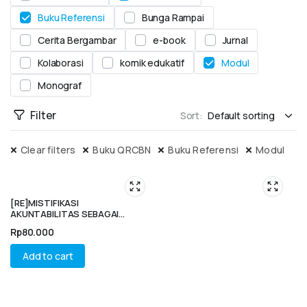
Buku Referensi
Bunga Rampai
Cerita Bergambar
e-book
Jurnal
Kolaborasi
komik edukatif
Modul
Monograf
Filter
Sort:
Clear filters
Buku QRCBN
Buku Referensi
Modul
[RE]MISTIFIKASI
AKUNTABILITAS SEBAGAI
BENTUK KOLONISASI LIFEWORLD
Rp
80.000
Add to cart