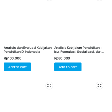
Analisis dan Evaluasi Kebijakan
Analisis Kebijakan Pendidikan :
Pendidikan Di Indonesia
Isu, Formulasi, Sosialisasi, dan
Implementasi Kurikulum
Rp
100.000
Rp
80.000
Merdeka dalam Pendidikan
Formal di Indonesia
Add to cart
Add to cart