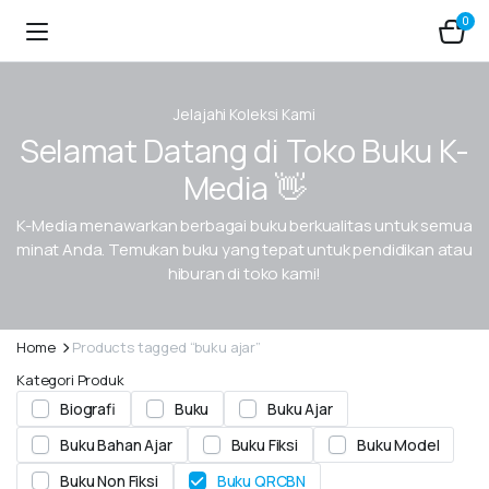
0
Jelajahi Koleksi Kami
Selamat Datang di Toko Buku K-
Media 👋
K-Media menawarkan berbagai buku berkualitas untuk semua
minat Anda. Temukan buku yang tepat untuk pendidikan atau
hiburan di toko kami!
Home
Products tagged “buku ajar”
Kategori Produk
Biografi
Buku
Buku Ajar
Buku Bahan Ajar
Buku Fiksi
Buku Model
Buku Non Fiksi
Buku QRCBN