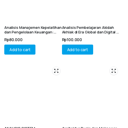
Analisis Manajemen Kepelatihan
Analisis Pembelajaran Akidah
dan Pengelolaan Keuangan:
Akhlak di Era Global dan Digital :
Hambatan dan Solusi Dalam
Fondasi Karakter Islami,
Rp
80.000
Rp
100.000
Pembinaan Atlet Di Akademi
Tantangan dan Inovasi
Bola Basket
Pendidikan
Add to cart
Add to cart