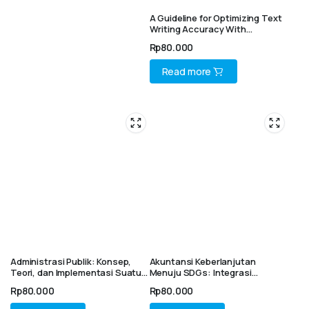
A Guideline for Optimizing Text
Writing Accuracy With
ProWritingAid: AI in Student
Rp
80.000
Writing Education
Read more
Administrasi Publik: Konsep,
Akuntansi Keberlanjutan
Teori, dan Implementasi Suatu
Menuju SDGs: Integrasi
Pendekatan Studi Kasus
Teknologi, Etika, Inovasi dan
Rp
80.000
Rp
80.000
Regulasi