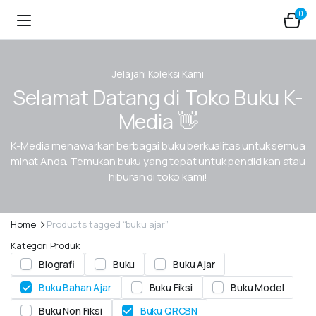
0
Jelajahi Koleksi Kami
Selamat Datang di Toko Buku K-
Media 👋
K-Media menawarkan berbagai buku berkualitas untuk semua
minat Anda. Temukan buku yang tepat untuk pendidikan atau
hiburan di toko kami!
Home
Products tagged “buku ajar”
Kategori Produk
Biografi
Buku
Buku Ajar
Buku Bahan Ajar
Buku Fiksi
Buku Model
Buku Non Fiksi
Buku QRCBN