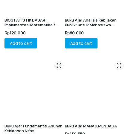
BIOSTATISTIK DASAR :
Buku Ajar Analisis Kebijakan
Implementasi Matematika /
Publik: untuk Mahasiswa
Statistik Kesehatan
Administrasi Publik
Rp
120.000
Rp
80.000
Add to cart
Add to cart
Buku Ajar Fundamental Asuhan
Buku Ajar MANAJEMEN JASA
Kebidanan Nifas
Rp
130.350