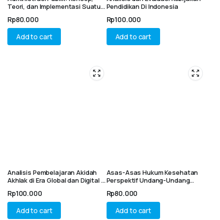
Teori, dan Implementasi Suatu
Pendidikan Di Indonesia
Pendekatan Studi Kasus
Rp
80.000
Rp
100.000
Add to cart
Add to cart
Analisis Pembelajaran Akidah
Asas-Asas Hukum Kesehatan
Akhlak di Era Global dan Digital :
Perspektif Undang-Undang
Fondasi Karakter Islami,
Nomor 17 Tahun 2023 tentang
Rp
100.000
Rp
80.000
Tantangan dan Inovasi
Kesehatan
Pendidikan
Add to cart
Add to cart