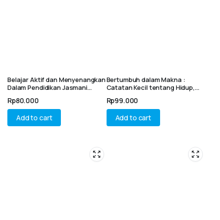
Belajar Aktif dan Menyenangkan
Bertumbuh dalam Makna :
Dalam Pendidikan Jasmani
Catatan Kecil tentang Hidup,
Melalui Permainan di Sekolah
Pikiran, dan Realita
Rp
80.000
Rp
99.000
Dasar
Add to cart
Add to cart