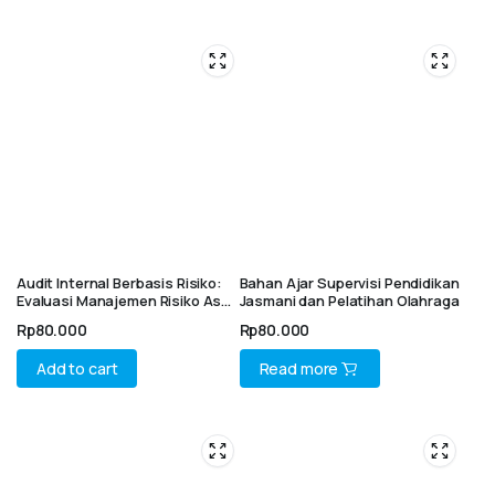
Audit Internal Berbasis Risiko:
Bahan Ajar Supervisi Pendidikan
Evaluasi Manajemen Risiko Aset
Jasmani dan Pelatihan Olahraga
Tetap PTN-BH
Rp
80.000
Rp
80.000
Add to cart
Read more