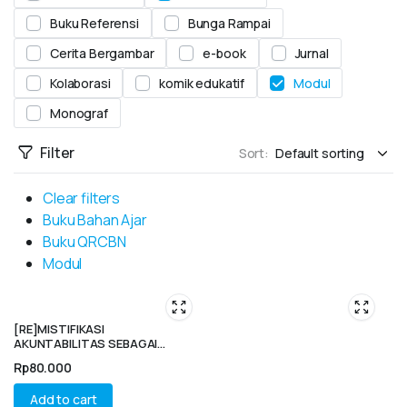
Buku Referensi
Bunga Rampai
Cerita Bergambar
e-book
Jurnal
Kolaborasi
komik edukatif
Modul
Monograf
Filter
Sort:
Clear filters
Buku Bahan Ajar
Buku QRCBN
Modul
[RE]MISTIFIKASI
AKUNTABILITAS SEBAGAI
BENTUK KOLONISASI LIFEWORLD
Rp
80.000
Add to cart