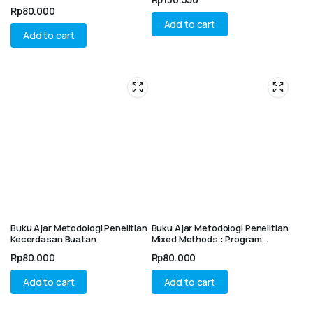
Rp
80.000
Add to cart
Add to cart
Buku Ajar Metodologi Penelitian
Buku Ajar Metodologi Penelitian
Kecerdasan Buatan
Mixed Methods : Program
Magister (S2) dan Doktor (S3)
Rp
80.000
Rp
80.000
Manajemen & Akuntansi
Add to cart
Add to cart